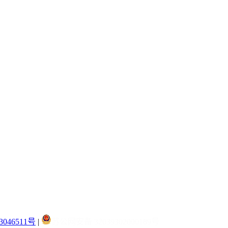
3046511号
|
苏公网安备 32039302000189号