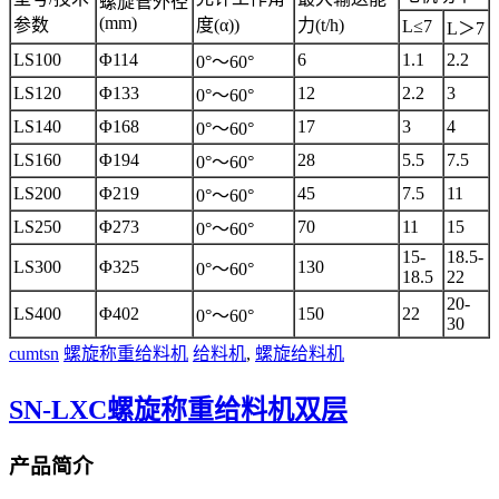
螺旋管外径
(mm)
参数
度(α))
力(t/h)
L≤7
L＞7
LS100
Φ114
6
1.1
2.2
0°～60°
LS120
Φ133
12
2.2
3
0°～60°
LS140
Φ168
17
3
4
0°～60°
LS160
Φ194
28
5.5
7.5
0°～60°
LS200
Φ219
45
7.5
11
0°～60°
LS250
Φ273
70
11
15
0°～60°
15-
18.5-
LS300
Φ325
130
0°～60°
18.5
22
20-
LS400
Φ402
150
22
0°～60°
30
cumtsn
螺旋称重给料机
给料机
,
螺旋给料机
SN-LXC螺旋称重给料机双层
产品简介