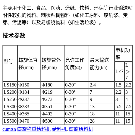
主要用于化工、食品、医药、造纸、饮料、环保等行业输送粘
附性较强的物料、糊状粘稠物料（如化工原料、废纸浆、麦
芽、污泥等）以及易缠绕物料（如生活垃圾）。
技术参数
电机功
率
螺旋体直
螺旋管外
允许工作
最大输送
型号
L
径(mm)
径(mm)
角度(α))
能力(t/h)
L≤7
＞
7
LS150
Φ150
Φ180
0-30°
2.4
1.5
2.2
LS200
Φ184
Φ219
0-30°
7
2.2
3
LS250
Φ237
Φ273
0-30°
9
3
4
LS300
Φ283
Φ351
0-30°
13
5.5
7.5
LS400
Φ365
Φ402
0-30°
18
11
15
LS500
Φ470
Φ500
0-30°
28
11
15
cumtsn
螺旋称重给料机
给料机
,
螺旋给料机