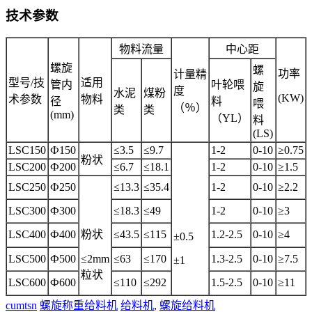
技术参数
物料流量
中心距
螺旋
螺
功率
计量精
型号/技
适用
管内
叶轮喂
旋
度
水泥
煤粉
(KW)
术参数
物料
径
料
喂
（％）
类
类
(mm)
（YL）
料
(LS)
LSC150
Ф150
≤3.5
≤9.7
1-2
0-10
≥0.75
粉状
LSC200
Ф200
≤6.7
≤18.1
1-2
0-10
≥1.5
LSC250
Ф250
≤13.3
≤35.4
1-2
0-10
≥2.2
LSC300
Ф300
≤18.3
≤49
1-2
0-10
≥3
LSC400
Ф400
粉状
≤43.5
≤115
1.2-2.5
0-10
≥4
±0.5
LSC500
Ф500
≤2mm
≤63
≤170
1.3-2.5
0-10
≥7.5
±1
粒状
LSC600
Ф600
≤110
≤292
1.5-2.5
0-10
≥11
cumtsn
螺旋称重给料机
给料机
,
螺旋给料机