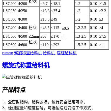
粉状
LSC200
Ф200
≤6.7
≤18.1
1-2
0-10
≥1.5
LSC250
Ф250
≤13.3
≤35.4
1-2
0-10
≥2.2
LSC300
Ф300
≤18.3
≤49
1-2
0-10
≥3
LSC400
Ф400
粉状
≤43.5
≤115
1.2-2.5
0-10
≥4
±0.5
LSC500
Ф500
≤2mm
≤63
≤170
1.3-2.5
0-10
≥7.5
±1
粒状
LSC600
Ф600
≤110
≤292
1.5-2.5
0-10
≥11
cumtsn
螺旋称重给料机
给料机
,
螺旋给料机
螺旋式称重给料机
产品特点
1、全密封结构，结构紧凑，运行安全稳定可靠；
2、检测重量和速度信号，可选恒速或变速工作方式；