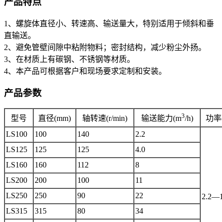
产品特点
1、螺旋体直径小、转速高、输送量大，特别适用于倾斜和垂
直输送。
2、避免管壁间隙中粘附物料；密封结构，减少粉尘外扬。
3、在材质上有碳钢、不锈钢等材质。
4、本产品可根据客户和现场要求定制和安装。
产品参数
3
型号
直径(mm)
轴转速(r/min)
输送能力(m
/h)
功率(
LS100
100
140
2.2
LS125
125
125
4.0
LS160
160
112
8
LS200
200
100
11
LS250
250
90
22
2.2—1
LS315
315
80
34