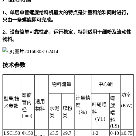
1、单层单管螺旋给料机最大的特点是计量和给料同时进行，
只由一条螺旋即可完成。
2、设备简单可靠性高，运行稳定，特别适用于细粉及流动性
物料。
技术参数
物料流量
中心距
功率
螺旋
计量精
螺
型号/技
适用
管内
叶轮喂
度
旋
(KW)
术参数
水泥
煤粉
物料
径
料
（％）
喂
(mm)
类
类
（YL）
料
(LS)
LSC150
Ф150
≤3.5
≤9.7
1-2
0-10
≥0.75