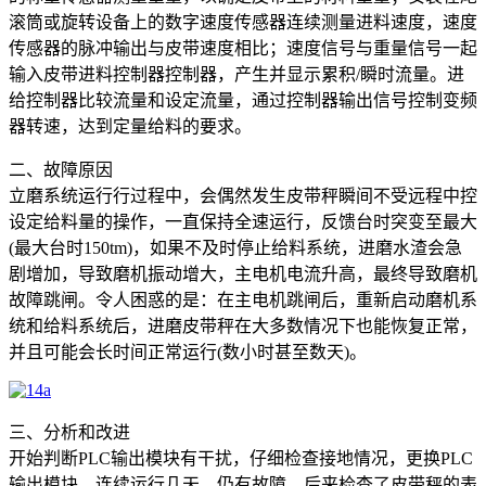
滚筒或旋转设备上的数字速度传感器连续测量进料速度，速度
传感器的脉冲输出与皮带速度相比；速度信号与重量信号一起
输入皮带进料控制器控制器，产生并显示累积/瞬时流量。进
给控制器比较流量和设定流量，通过控制器输出信号控制变频
器转速，达到定量给料的要求。
二、故障原因
立磨系统运行行过程中，会偶然发生皮带秤瞬间不受远程中控
设定给料量的操作，一直保持全速运行，反馈台时突变至最大
(最大台时150tm)，如果不及时停止给料系统，进磨水渣会急
剧增加，导致磨机振动增大，主电机电流升高，最终导致磨机
故障跳闸。令人困惑的是：在主电机跳闸后，重新启动磨机系
统和给料系统后，进磨皮带秤在大多数情况下也能恢复正常，
并且可能会长时间正常运行(数小时甚至数天)。
三、分析和改进
开始判断PLC输出模块有干扰，仔细检查接地情况，更换PLC
输出模块，连续运行几天，仍有故障。后来检查了皮带秤的表