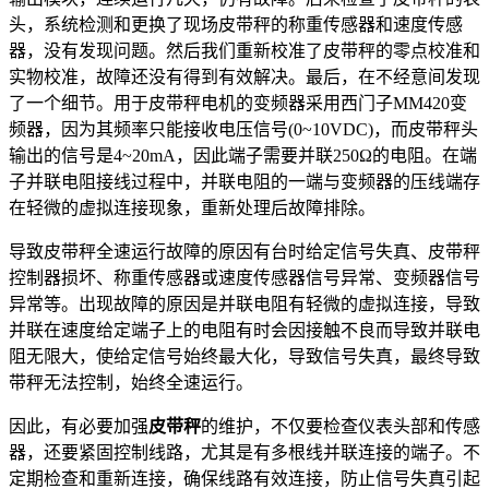
头，系统检测和更换了现场皮带秤的称重传感器和速度传感
器，没有发现问题。然后我们重新校准了皮带秤的零点校准和
实物校准，故障还没有得到有效解决。最后，在不经意间发现
了一个细节。用于皮带秤电机的变频器采用西门子MM420变
频器，因为其频率只能接收电压信号(0~10VDC)，而皮带秤头
输出的信号是4~20mA，因此端子需要并联250Ω的电阻。在端
子并联电阻接线过程中，并联电阻的一端与变频器的压线端存
在轻微的虚拟连接现象，重新处理后故障排除。
导致皮带秤全速运行故障的原因有台时给定信号失真、皮带秤
控制器损坏、称重传感器或速度传感器信号异常、变频器信号
异常等。出现故障的原因是并联电阻有轻微的虚拟连接，导致
并联在速度给定端子上的电阻有时会因接触不良而导致并联电
阻无限大，使给定信号始终最大化，导致信号失真，最终导致
带秤无法控制，始终全速运行。
因此，有必要加强
皮带秤
的维护，不仅要检查仪表头部和传感
器，还要紧固控制线路，尤其是有多根线并联连接的端子。不
定期检查和重新连接，确保线路有效连接，防止信号失真引起