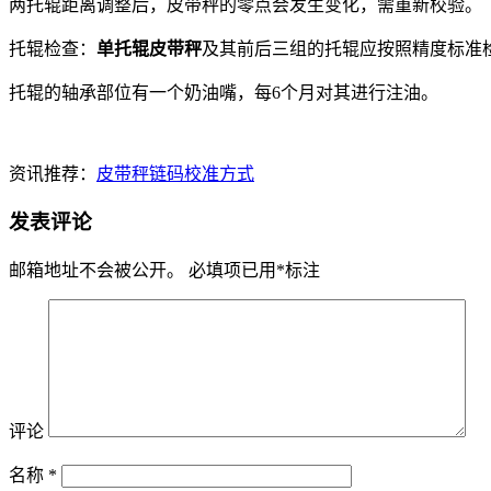
两托辊距离调整后，皮带秤的零点会发生变化，需重新校验。
托辊检查：
单托辊皮带秤
及其前后三组的托辊应按照精度标准
托辊的轴承部位有一个奶油嘴，每6个月对其进行注油。
资讯推荐：
皮带秤链码校准方式
发表评论
邮箱地址不会被公开。
必填项已用
*
标注
评论
名称
*