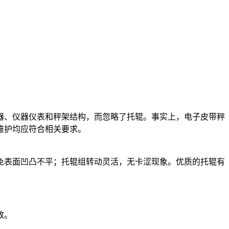
器、仪器仪表和秤架结构，而忽略了托辊。事实上，电子皮带秤
维护均应符合相关要求。
免表面凹凸不平；托辊组转动灵活，无卡涩现象。优质的托辊有
致。