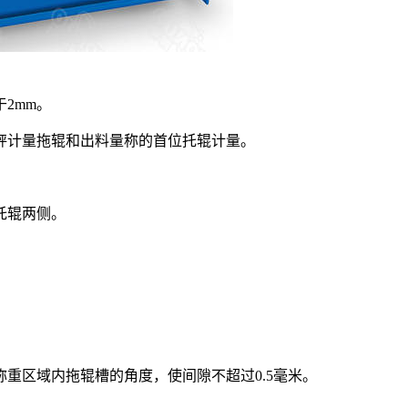
2mm。
秤计量拖辊和出料量称的首位托辊计量。
托辊两侧。
重区域内拖辊槽的角度，使间隙不超过0.5毫米。